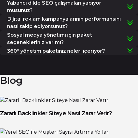
Evet, markanızın hedef kitlesine uygun özgün logo ve
Yabancı dilde SEO çalışmaları yapıyor
ediyoruz.
kurumsal kimlik tasarımları oluşturuyoruz.
musunuz?
Evet, İngilizce, Almanca ve diğer dillerde çok dilli SEO
Dijital reklam kampanyalarının performansını
çalışmaları gerçekleştiriyoruz.
nasıl takip ediyorsunuz?
Kampanyalarınızı düzenli raporlarla analiz ediyor, dönüşüm
Sosyal medya yönetimi için paket
oranlarını izleyip stratejileri performans verilerine göre
seçenekleriniz var mı?
optimize ediyoruz.
Evet, sosyal medya yönetimi için markanıza özel çözümler
360° yönetim paketiniz neleri içeriyor?
sunmak adına farklı paket seçenekleri bulunmaktadır.
360° derece dijital danışmanlık paketimizde; dijital reklam
yönetimi, sosyal medya yönetimi, grafik tasarım, e-ticaret
operasyonu ve SEO çalışmaları bulunmaktadır.
Blog
Zararlı Backlinkler Siteye Nasıl Zarar Verir?