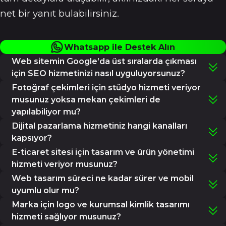
net bir yanıt bulabilirsiniz.
Whatsapp ile Destek Alın
Web sitemin Google’da üst sıralarda çıkması
için SEO hizmetinizi nasıl uyguluyorsunuz?
Zemin Ajans olarak SEO stratejimizi teknik analiz, anahtar
Fotoğraf çekimleri için stüdyo hizmeti veriyor
kelime optimizasyonu ve içerik kalitesi üzerine kuruyor,
musunuz yoksa mekan çekimleri de
markanızı Google’da üst sıralara taşıyoruz.
yapılabiliyor mu?
Evet, hem stüdyo ortamında hem de sizin belirleyeceğiniz
Dijital pazarlama hizmetiniz hangi kanalları
mekanlarda profesyonel çekimler gerçekleştiriyoruz.
kapsıyor?
İhtiyacınıza göre ekipman ve ışık düzenlemelerini
Meta (Facebook & Instagram), Google Ads, LinkedIn, TikTok
E-ticaret sitesi için tasarım ve ürün yönetimi
sağlıyoruz.
ve Yandex dahil olmak üzere tüm dijital reklam kanallarında
hizmeti veriyor musunuz?
kapsamlı pazarlama yönetimi sunuyoruz.
Evet, e-ticaret siteleri için özel tasarımlar hazırlıyor, ürün
Web tasarım süreci ne kadar sürer ve mobil
ekleme, kategori yönetimi ve satış optimizasyonu
uyumlu olur mu?
süreçlerini profesyonelce yürütüyoruz.
Web tasarım sürecimiz ortalama 14 gün sürer ve tüm
Marka için logo ve kurumsal kimlik tasarımı
sitelerimiz tamamen mobil uyumludur. Ayrıca
hizmeti sağlıyor musunuz?
tasarımlarımızın SEO uyumluluğuna da mutlaka dikkat